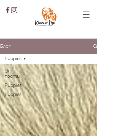
Блог
Puppies
Усі
пости
Puppies
Puppies